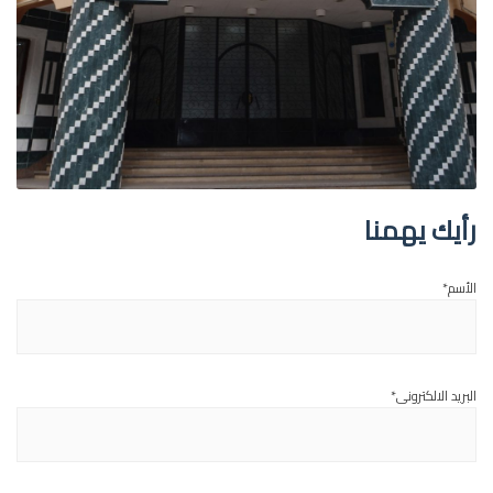
رأيك يهمنا
الأسم*
البريد الالكترونى*